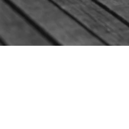
Issu de la culture clubbing, grand amateur de
musiques électroniques, Raoul évolue dans
l'univers du fitness depuis plus de 5 ans en tant
qu'animateur sportif accompli.
Il propose des séances à base d'enchainements
complets et accessibles, construites sur une
playlist pointue et exigeante, pour vivre une
expérience physique et émotionnelle entre le sport
en salle et le clubbing.
Les séances s'adressent à tou.te.s, quelque soit
l'origine, l'âge, le sexe ou l'orientation sexuelle. La