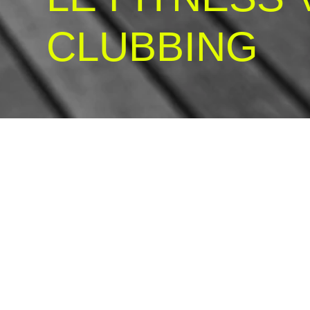
CLUBBING